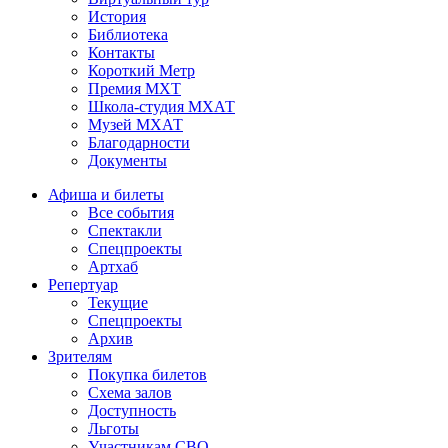
История
Библиотека
Контакты
Короткий Метр
Премия МХТ
Школа-студия МХАТ
Музей МХАТ
Благодарности
Документы
Афиша и билеты
Все события
Спектакли
Спецпроекты
Артхаб
Репертуар
Текущие
Спецпроекты
Архив
Зрителям
Покупка билетов
Схема залов
Доступность
Льготы
Участникам СВО