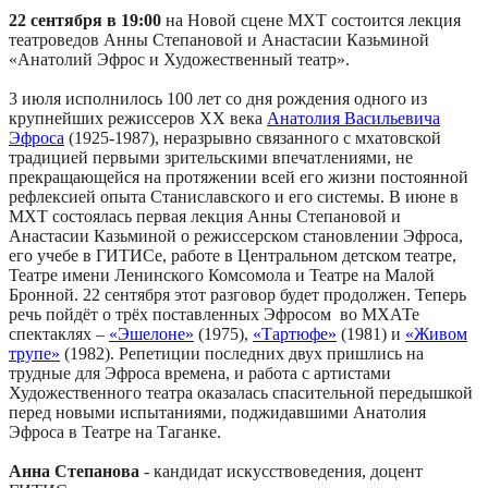
22 сентября в 19:00
на Новой сцене МХТ состоится лекция
театроведов Анны Степановой и Анастасии Казьминой
«Анатолий Эфрос и Художественный театр».
3 июля исполнилось 100 лет со дня рождения одного из
крупнейших режиссеров ХХ века
Ан
атолия Васильевича
Эфроса
(1925-1987), неразрывно связанного с мхатовской
традицией первыми зрительскими впечатлениями, не
прекращающейся на протяжении всей его жизни постоянной
рефлексией опыта Станиславского и его системы. В июне в
МХТ состоялась первая лекция Анны Степановой и
Анастасии Казьминой о режиссерском становлении Эфроса,
его учебе в ГИТИСе, работе в Центральном детском театре,
Театре имени Ленинского Комсомола и Театре на Малой
Бронной. 22 сентября этот разговор будет продолжен. Теперь
речь пойдёт о трёх поставленных Эфросом во МХАТе
спектаклях –
«Эшелоне»
(1975),
«Тартюфе»
(1981) и
«Живом
трупе»
(1982). Репетиции последних двух пришлись на
трудные для Эфроса времена, и работа с артистами
Художественного театра оказалась спасительной передышкой
перед новыми испытаниями, поджидавшими Анатолия
Эфроса в Театре на Таганке.
Анна Степанова
- кандидат искусствоведения, доцент