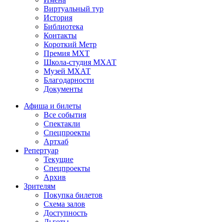
Виртуальный тур
История
Библиотека
Контакты
Короткий Метр
Премия МХТ
Школа-студия МХАТ
Музей МХАТ
Благодарности
Документы
Афиша и билеты
Все события
Спектакли
Спецпроекты
Артхаб
Репертуар
Текущие
Спецпроекты
Архив
Зрителям
Покупка билетов
Схема залов
Доступность
Льготы