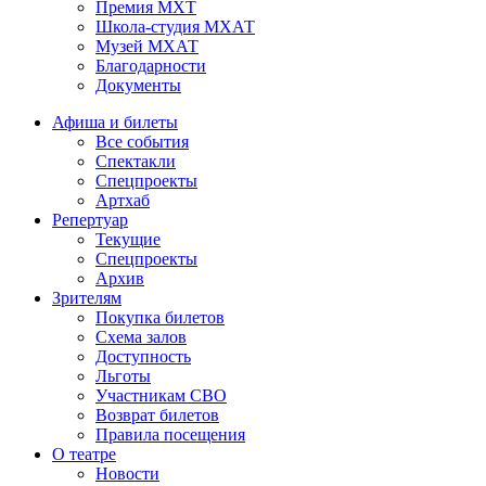
Премия МХТ
Школа-студия МХАТ
Музей МХАТ
Благодарности
Документы
Афиша и билеты
Все события
Спектакли
Спецпроекты
Артхаб
Репертуар
Текущие
Спецпроекты
Архив
Зрителям
Покупка билетов
Схема залов
Доступность
Льготы
Участникам СВО
Возврат билетов
Правила посещения
О театре
Новости