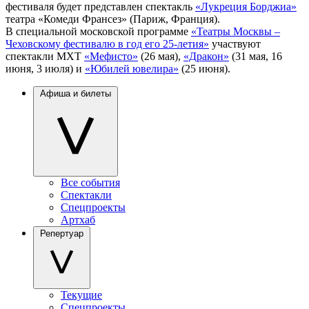
фестиваля будет представлен спектакль
«Лукреция Борджиа»
театра «Комеди Франсез» (Париж, Франция).
В специальной московской программе
«Театры Москвы –
Чеховскому фестивалю в год его 25-летия»
участвуют
спектакли МХТ
«Мефисто»
(26 мая),
«Дракон»
(31 мая, 16
июня, 3 июля) и
«Юбилей ювелира»
(25 июня).
Афиша и билеты
Все события
Спектакли
Спецпроекты
Артхаб
Репертуар
Текущие
Спецпроекты