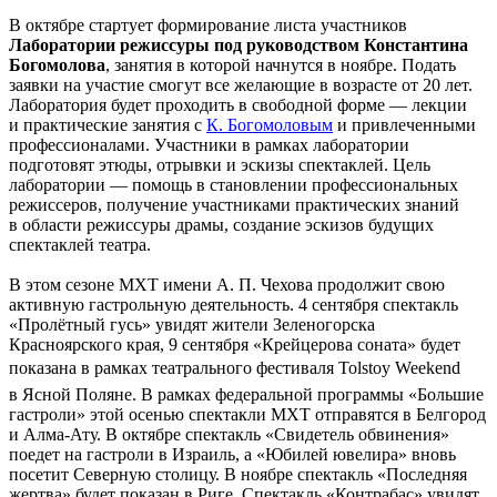
В октябре стартует формирование листа участников
Лаборатории режиссуры под руководством Константина
Богомолова
, занятия в которой начнутся в ноябре. Подать
заявки на участие смогут все желающие в возрасте от 20 лет.
Лаборатория будет проходить в свободной форме — лекции
и практические занятия с
К. Богомоловым
и привлеченными
профессионалами. Участники в рамках лаборатории
подготовят этюды, отрывки и эскизы спектаклей. Цель
лаборатории — помощь в становлении профессиональных
режиссеров, получение участниками практических знаний
в области режиссуры драмы, создание эскизов будущих
спектаклей театра.
В этом сезоне МХТ имени А. П. Чехова продолжит свою
активную гастрольную деятельность. 4 сентября спектакль
«Пролётный гусь» увидят жители Зеленогорска
Красноярского края, 9 сентября «Крейцерова соната» будет
показана в рамках театрального фестиваля Tolstoy Weekend
в Ясной Поляне. В рамках федеральной программы «Большие
гастроли» этой осенью спектакли МХТ отправятся в Белгород
и Алма-Ату. В октябре спектакль «Свидетель обвинения»
поедет на гастроли в Израиль, а «Юбилей ювелира» вновь
посетит Северную столицу. В ноябре спектакль «Последняя
жертва» будет показан в Риге. Спектакль «Контрабас» увидят