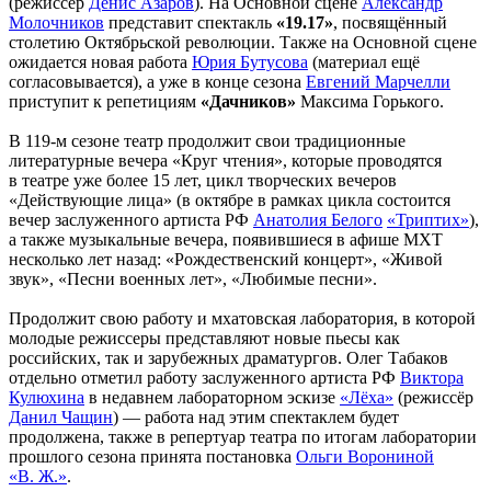
(режиссёр
Денис Азаров
). На Основной сцене
Александр
Молочников
представит спектакль
«19.17»
, посвящённый
столетию Октябрьской революции. Также на Основной сцене
ожидается новая работа
Юрия Бутусова
(материал ещё
согласовывается), а уже в конце сезона
Евгений Марчелли
приступит к репетициям
«Дачников»
Максима Горького.
В 119-м сезоне театр продолжит свои традиционные
литературные вечера «Круг чтения», которые проводятся
в театре уже более 15 лет, цикл творческих вечеров
«Действующие лица» (в октябре в рамках цикла состоится
вечер заслуженного артиста РФ
Анатолия Белого
«Триптих»
),
а также музыкальные вечера, появившиеся в афише МХТ
несколько лет назад: «Рождественский концерт», «Живой
звук», «Песни военных лет», «Любимые песни».
Продолжит свою работу и мхатовская лаборатория, в которой
молодые режиссеры представляют новые пьесы как
российских, так и зарубежных драматургов. Олег Табаков
отдельно отметил работу заслуженного артиста РФ
Виктора
Кулюхина
в недавнем лабораторном эскизе
«Лёха»
(режиссёр
Данил Чащин
) — работа над этим спектаклем будет
продолжена, также в репертуар театра по итогам лаборатории
прошлого сезона принята постановка
Ольги Ворониной
«В. Ж.»
.