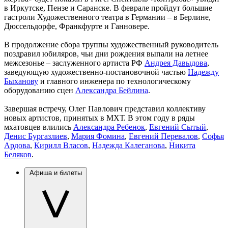
в Иркутске, Пензе и Саранске. В феврале пройдут большие
гастроли Художественного театра в Германии – в Берлине,
Дюссельдорфе, Франкфурте и Ганновере.
В продолжение сбора труппы художественный руководитель
поздравил юбиляров, чьи дни рождения выпали на летнее
межсезонье – заслуженного артиста РФ
Андрея Давыдова
,
заведующую художественно-постановочной частью
Надежду
Быханову
и главного инженера по технологическому
оборудованию сцен
Александра Бейлина
.
Завершая встречу, Олег Павлович представил коллективу
новых артистов, принятых в МХТ. В этом году в ряды
мхатовцев влились
Александра Ребенок
,
Евгений Сытый
,
Денис Бургазлиев
,
Мария Фомина
,
Евгений Перевалов
,
Софья
Ардова
,
Кирилл Власов
,
Надежда Калеганова
,
Никита
Беляков
.
Афиша и билеты