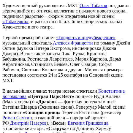
Художественный руководитель МХТ
Олег Табаков
поздравил
вернувшийся из отпуска коллектив с началом нового сезона,
поделился радостью – скорым открытием новой сцены
«Табакерки»
, и рассказал о ближайших творческих планах
Художественного театра.
Первой премьерой станет
«Гордость и предубеждение»
—
музыкальный спектакль
Алексея Франдетти
по роману Джейн
Остин (музыка Питера Экстрома, инсценировка Джона
Джори). В спектакле заняты Лика Рулла, Кристина
Бабушкина, Ростислав Лаврентьев, Мария Карпова, Дарья
Авратинская, Станислав Беляев, Олег Савцов, Софья
Райзман, Светлана Колпакова и другие. Мировая премьера
постановки состоится 24 и 25 сентября на Основной сцене
МХТ.
В дальнейших планах театра новые спектакли
Константина
Богомолова
«Централ Парк Вест»
по пьесе Вуди Аллена
(Малая сцена) и
«Дракон»
— фантазия по текстам пьес
Евгения Шварца (Основная сцена). Репертуар Малой сцены
пополнят
«Спящий принц»
Теренса Рэттигана (режиссёр
Роман Самгин
, в главной роли – народный артист
РФ
Дмитрий Назаров
),
«Весы»
Евгения Гришковца
в постановке автора,
«Старуха»
по Даниилу Хармсу