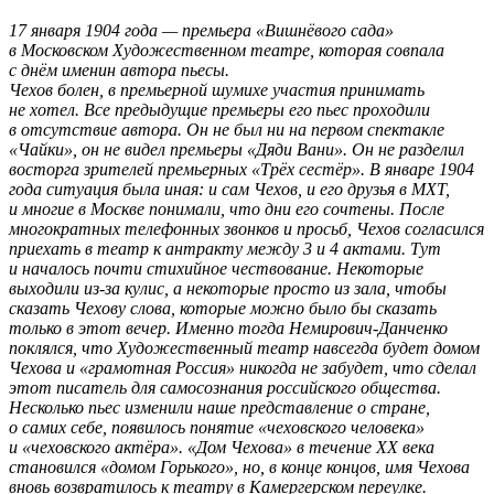
17 января 1904 года — премьера «Вишнёвого сада»
в Московском Художественном театре, которая совпала
с днём именин автора пьесы.
Чехов болен, в премьерной шумихе участия принимать
не хотел. Все предыдущие премьеры его пьес проходили
в отсутствие автора. Он не был ни на первом спектакле
«Чайки», он не видел премьеры «Дяди Вани». Он не разделил
восторга зрителей премьерных «Трёх сестёр». В январе 1904
года ситуация была иная: и сам Чехов, и его друзья в МХТ,
и многие в Москве понимали, что дни его сочтены. После
многократных телефонных звонков и просьб, Чехов согласился
приехать в театр к антракту между 3 и 4 актами. Тут
и началось почти стихийное чествование. Некоторые
выходили из-за кулис, а некоторые просто из зала, чтобы
сказать Чехову слова, которые можно было бы сказать
только в этот вечер. Именно тогда Немирович-Данченко
поклялся, что Художественный театр навсегда будет домом
Чехова и «грамотная Россия» никогда не забудет, что сделал
этот писатель для самосознания российского общества.
Несколько пьес изменили наше представление о стране,
о самих себе, появилось понятие «чеховского человека»
и «чеховского актёра». «Дом Чехова» в течение ХХ века
становился «домом Горького», но, в конце концов, имя Чехова
вновь возвратилось к театру в Камергерском переулке.