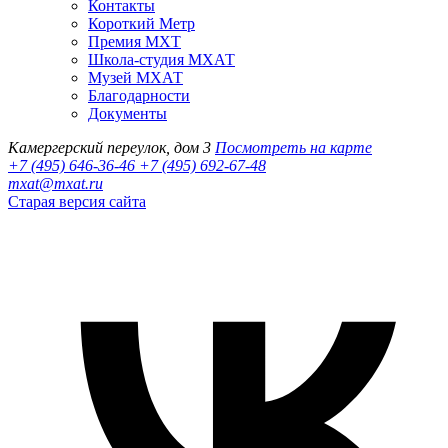
Контакты
Короткий Метр
Премия МХТ
Школа-студия МХАТ
Музей МХАТ
Благодарности
Документы
Камергерский переулок, дом 3
Посмотреть на карте
+7 (495) 646-36-46
+7 (495) 692-67-48‬
mxat@mxat.ru
Старая версия сайта