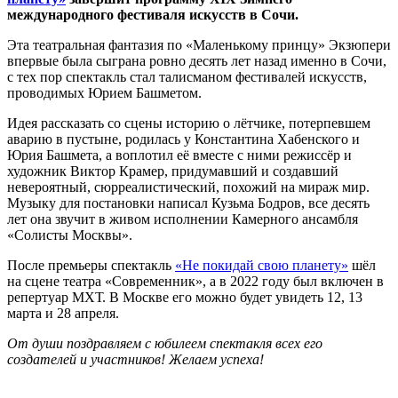
международного фестиваля искусств в Сочи.
Эта театральная фантазия по «Маленькому принцу» Экзюпери
впервые была сыграна ровно десять лет назад именно в Сочи,
с тех пор спектакль стал талисманом фестивалей искусств,
проводимых Юрием Башметом.
Идея рассказать со сцены историю о лётчике, потерпевшем
аварию в пустыне, родилась у Константина Хабенского и
Юрия Башмета, а воплотил её вместе с ними режиссёр и
художник Виктор Крамер, придумавший и создавший
невероятный, сюрреалистический, похожий на мираж мир.
Музыку для постановки написал Кузьма Бодров, все десять
лет она звучит в живом исполнении Камерного ансамбля
«Солисты Москвы».
После премьеры спектакль
«Не покидай свою планету»
шёл
на сцене театра «Современник», а в 2022 году был включен в
репертуар МХТ. В Москве его можно будет увидеть 12, 13
марта и 28 апреля.
От души поздравляем с юбилеем спектакля всех его
создателей и участников! Желаем успеха!