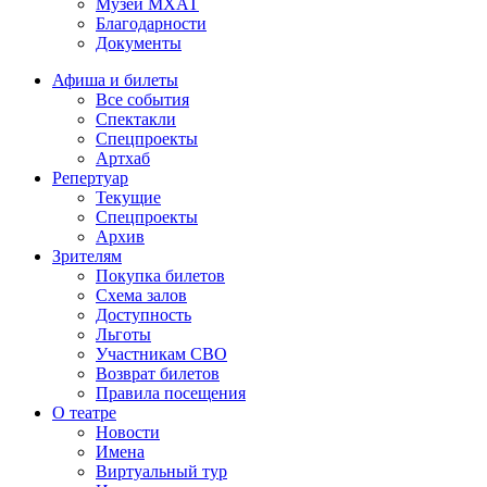
Музей МХАТ
Благодарности
Документы
Афиша и билеты
Все события
Спектакли
Спецпроекты
Артхаб
Репертуар
Текущие
Спецпроекты
Архив
Зрителям
Покупка билетов
Схема залов
Доступность
Льготы
Участникам СВО
Возврат билетов
Правила посещения
О театре
Новости
Имена
Виртуальный тур