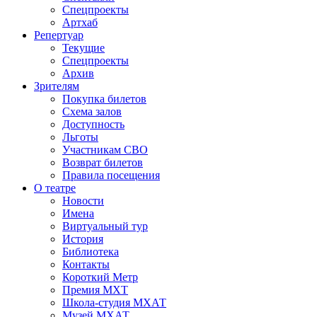
Спецпроекты
Артхаб
Репертуар
Текущие
Спецпроекты
Архив
Зрителям
Покупка билетов
Схема залов
Доступность
Льготы
Участникам СВО
Возврат билетов
Правила посещения
О театре
Новости
Имена
Виртуальный тур
История
Библиотека
Контакты
Короткий Метр
Премия МХТ
Школа-студия МХАТ
Музей МХАТ