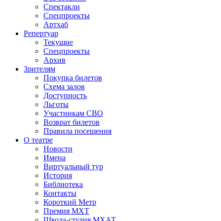
Спектакли
Спецпроекты
Артхаб
Репертуар
Текущие
Спецпроекты
Архив
Зрителям
Покупка билетов
Схема залов
Доступность
Льготы
Участникам СВО
Возврат билетов
Правила посещения
О театре
Новости
Имена
Виртуальный тур
История
Библиотека
Контакты
Короткий Метр
Премия МХТ
Школа-студия МХАТ