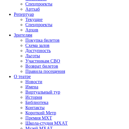
Спецпроекты
Артхаб
Репертуар
Текущие
Спецпроекты
Архив
Зрителям
Покупка билетов
Схема залов
Доступность
Льготы
Участникам СВО
Возврат билетов
Правила посещения
О театре
Новости
Имена
Виртуальный тур
История
Библиотека
Контакты
Короткий Метр
Премия МХТ
Школа-студия МХАТ
Музей МХАТ