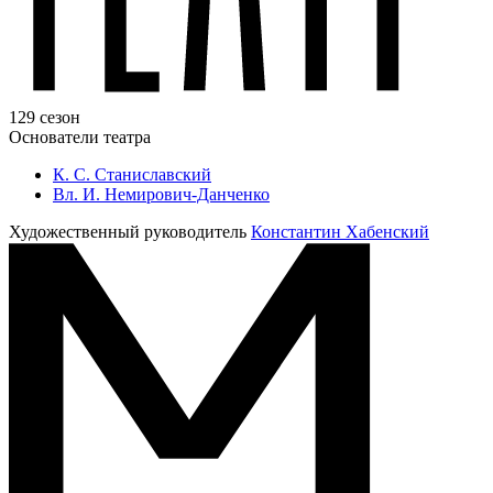
129 сезон
Основатели театра
К. С. Станиславский
Вл. И. Немирович-Данченко
Художественный руководитель
Константин Хабенский