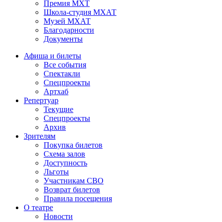
Премия МХТ
Школа-студия МХАТ
Музей МХАТ
Благодарности
Документы
Афиша и билеты
Все события
Спектакли
Спецпроекты
Артхаб
Репертуар
Текущие
Спецпроекты
Архив
Зрителям
Покупка билетов
Схема залов
Доступность
Льготы
Участникам СВО
Возврат билетов
Правила посещения
О театре
Новости