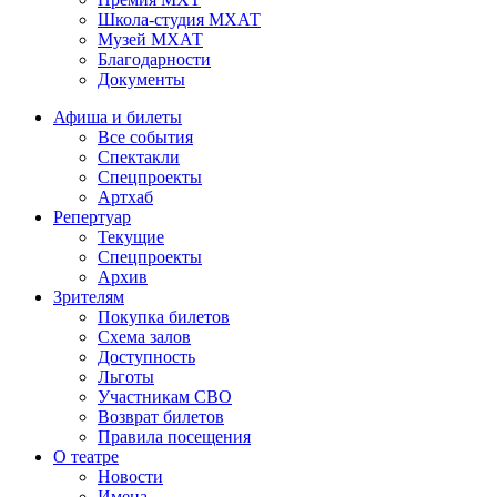
Школа-студия МХАТ
Музей МХАТ
Благодарности
Документы
Афиша и билеты
Все события
Спектакли
Спецпроекты
Артхаб
Репертуар
Текущие
Спецпроекты
Архив
Зрителям
Покупка билетов
Схема залов
Доступность
Льготы
Участникам СВО
Возврат билетов
Правила посещения
О театре
Новости
Имена