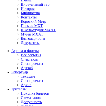
Имена
Виртуальный тур
История
Библиотека
Контакты
Короткий Метр
Премия МХТ
Школа-студия МХАТ
Музей МХАТ
Благодарности
Документы
Афиша и билеты
Все события
Спектакли
Спецпроекты
Артхаб
Репертуар
Текущие
Спецпроекты
Архив
Зрителям
Покупка билетов
Схема залов
Доступность