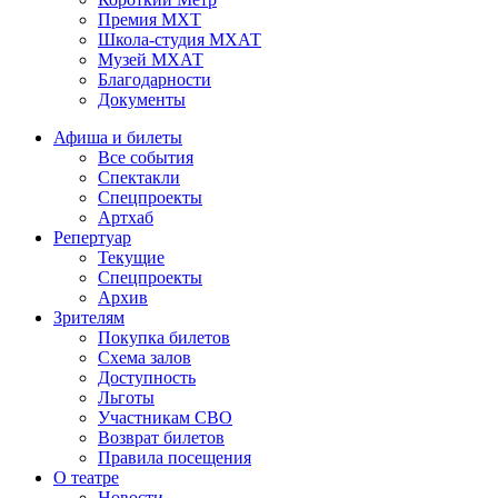
Премия МХТ
Школа-студия МХАТ
Музей МХАТ
Благодарности
Документы
Афиша и билеты
Все события
Спектакли
Спецпроекты
Артхаб
Репертуар
Текущие
Спецпроекты
Архив
Зрителям
Покупка билетов
Схема залов
Доступность
Льготы
Участникам СВО
Возврат билетов
Правила посещения
О театре
Новости