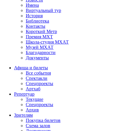
Имена
Виртуальный тур
История
Библиотека
Контакты
Короткий Метр
Премия МХТ
Школа-студия МХАТ
Музей МХАТ
Благодарности
Документы
Афиша и билеты
Все события
Спектакли
Спецпроекты
Артхаб
Репертуар
Текущие
Спецпроекты
Архив
Зрителям
Покупка билетов
Схема залов
Доступность