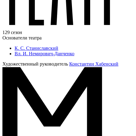
129 сезон
Основатели театра
К. С. Станиславский
Вл. И. Немирович-Данченко
Художественный руководитель
Константин Хабенский