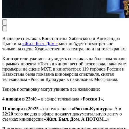
В январе спектакль Константина Хабенского и Александра
Цыпкина
«Жил. Был. Дом.»
можно будет посмотреть не
только на сцене Художественного театра, но и на телеэкранах.
Кинозрители уже могли увидеть спектакль на большом экране
в рамках проекта «Театр в кино»: весной этого года, накануне
премьеры на сцене МХТ, в кинотеатрах 119 городов России и
Казахстана была показана киноверсия спектакля, снятая
телеканалом «Россия-Культура» в павильонах Мосфильма.
Теперь постановку могут увидеть все желающие:
4 января в 23:40
– в эфире телеканала
«Россия 1»
,
11 января в 20:25
– на телеканале
«Россия-Культура»
. А в
22:20
того же дня в эфире покажут документальную ленту о
съемках киноверсии
«Жил. Был. Дом. А ПОТОМ...»
.
В съемках киноверсии спектакля принимали участие артисты: