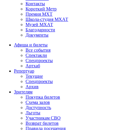
Контакты
Короткий Метр
Премия МХТ
Школа-студия МХАТ
Музей МХАТ
Благодарности
Документы
Афиша и билеты
Все события
Спектакли
Спецпроекты
Артхаб
Репертуар
Текущие
Спецпроекты
Архив
Зрителям
Покупка билетов
Схема залов
Доступность
Льготы
Участникам СВО
Возврат билетов
Правила посещения