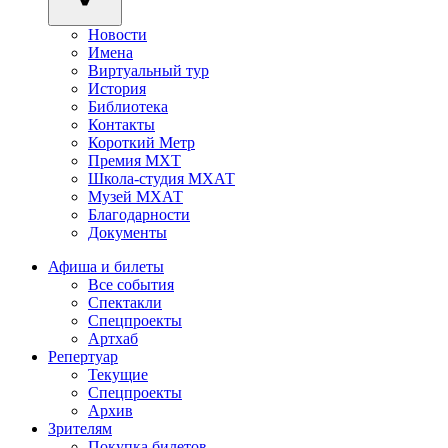
Новости
Имена
Виртуальный тур
История
Библиотека
Контакты
Короткий Метр
Премия МХТ
Школа-студия МХАТ
Музей МХАТ
Благодарности
Документы
Афиша и билеты
Все события
Спектакли
Спецпроекты
Артхаб
Репертуар
Текущие
Спецпроекты
Архив
Зрителям
Покупка билетов