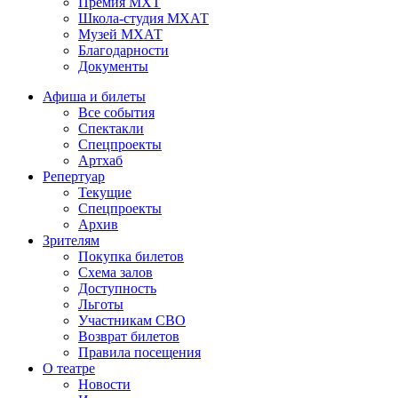
Премия МХТ
Школа-студия МХАТ
Музей МХАТ
Благодарности
Документы
Афиша и билеты
Все события
Спектакли
Спецпроекты
Артхаб
Репертуар
Текущие
Спецпроекты
Архив
Зрителям
Покупка билетов
Схема залов
Доступность
Льготы
Участникам СВО
Возврат билетов
Правила посещения
О театре
Новости