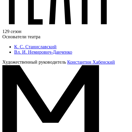
129 сезон
Основатели театра
К. С. Станиславский
Вл. И. Немирович-Данченко
Художественный руководитель
Константин Хабенский