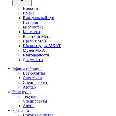
Новости
Имена
Виртуальный тур
История
Библиотека
Контакты
Короткий Метр
Премия МХТ
Школа-студия МХАТ
Музей МХАТ
Благодарности
Документы
Афиша и билеты
Все события
Спектакли
Спецпроекты
Артхаб
Репертуар
Текущие
Спецпроекты
Архив
Зрителям
Покупка билетов