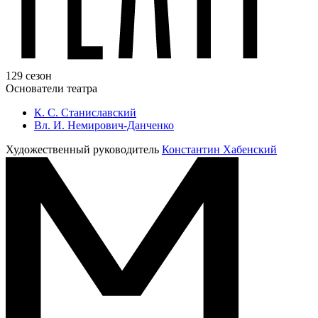
129 сезон
Основатели театра
К. С. Станиславский
Вл. И. Немирович-Данченко
Художественный руководитель
Константин Хабенский