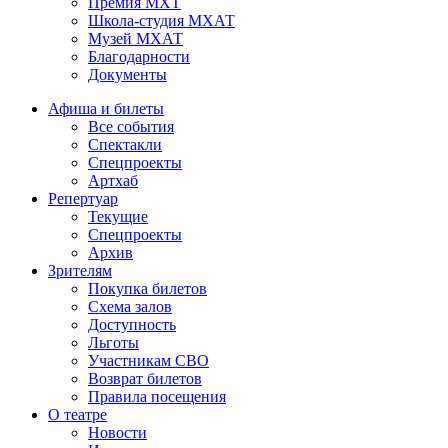
Премия МХТ
Школа-студия МХАТ
Музей МХАТ
Благодарности
Документы
Афиша и билеты
Все события
Спектакли
Спецпроекты
Артхаб
Репертуар
Текущие
Спецпроекты
Архив
Зрителям
Покупка билетов
Схема залов
Доступность
Льготы
Участникам СВО
Возврат билетов
Правила посещения
О театре
Новости