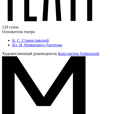
129 сезон
Основатели театра
К. С. Станиславский
Вл. И. Немирович-Данченко
Художественный руководитель
Константин Хабенский