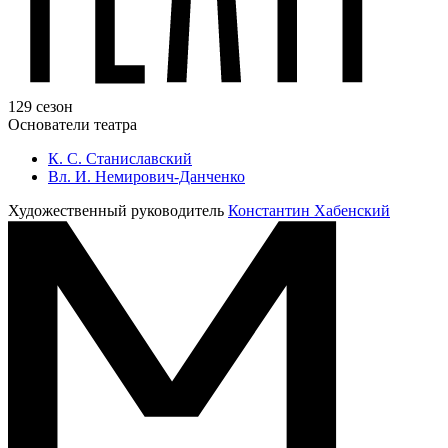
129 сезон
Основатели театра
К. С. Станиславский
Вл. И. Немирович-Данченко
Художественный руководитель
Константин Хабенский