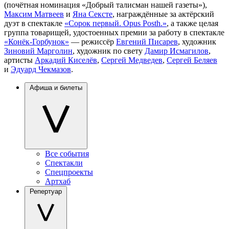
(почётная номинация «Добрый талисман нашей газеты»),
Максим Матвеев
и
Яна Сексте
, награждённые за актёрский
дуэт в спектакле
«Сорок первый. Opus Posth.»
, а также целая
группа товарищей, удостоенных премии за работу в спектакле
«Конёк-Горбунок»
— режиссёр
Евгений Писарев
, художник
Зиновий Марголин
, художник по свету
Дамир Исмагилов
,
артисты
Аркадий Киселёв
,
Сергей Медведев
,
Сергей Беляев
и
Эдуард Чекмазов
.
Афиша и билеты
Все события
Спектакли
Спецпроекты
Артхаб
Репертуар