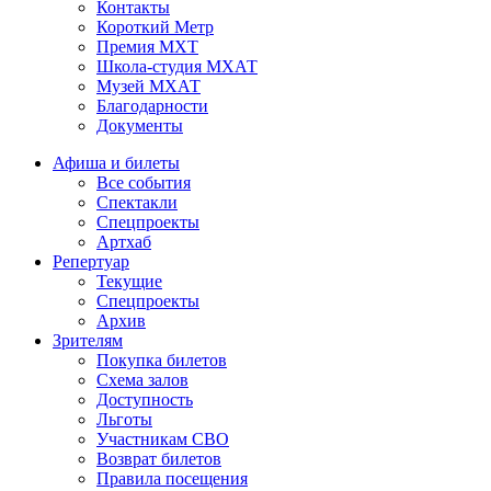
Контакты
Короткий Метр
Премия МХТ
Школа-студия МХАТ
Музей МХАТ
Благодарности
Документы
Афиша и билеты
Все события
Спектакли
Спецпроекты
Артхаб
Репертуар
Текущие
Спецпроекты
Архив
Зрителям
Покупка билетов
Схема залов
Доступность
Льготы
Участникам СВО
Возврат билетов
Правила посещения