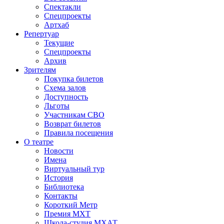
Спектакли
Спецпроекты
Артхаб
Репертуар
Текущие
Спецпроекты
Архив
Зрителям
Покупка билетов
Схема залов
Доступность
Льготы
Участникам СВО
Возврат билетов
Правила посещения
О театре
Новости
Имена
Виртуальный тур
История
Библиотека
Контакты
Короткий Метр
Премия МХТ
Школа-студия МХАТ