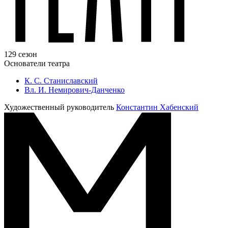
129 сезон
Основатели театра
К. С. Станиславский
Вл. И. Немирович-Данченко
Художественный руководитель
Константин Хабенский