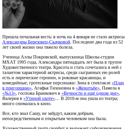
Пришла печальная весть: в ночь на 4 января не стало актрисы
Александры Березовец-Скачковой
. Последние два года из 52
лет своей жизни она тяжело болела.
Ученица Аллы Покровской, выпускница Школы-студии
МХАТ 1995 года, Александра пятнадцать лет была в труппе
Художественного театра. Красота и стать сочетались в ней с
талантом характерной актрисы, среди сыгранных ею ролей
есть и лирические героини, и роковые красавицы, и
комедийные, гротескные персонажи: Зина в спектакле
«Плач
в пригоршню»
, Агафья Тихоновна в
«Женитьбе»
, Памела в
«№13»
, госпожа Бранкович в
«Вечности и ещё одном дне»
,
Валерия в
«Утиной охоте»
… В 2010-м она ушла из театра;
много снималась в кино.
Все, кто знал Сашу, не забудут, каким добрым,
непосредственным и открытым человеком она была.
Художественный театр скорбит и выражает соболезнования