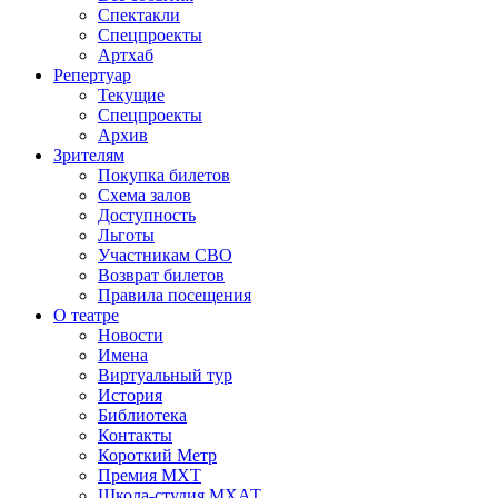
Спектакли
Спецпроекты
Артхаб
Репертуар
Текущие
Спецпроекты
Архив
Зрителям
Покупка билетов
Схема залов
Доступность
Льготы
Участникам СВО
Возврат билетов
Правила посещения
О театре
Новости
Имена
Виртуальный тур
История
Библиотека
Контакты
Короткий Метр
Премия МХТ
Школа-студия МХАТ