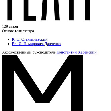
129 сезон
Основатели театра
К. С. Станиславский
Вл. И. Немирович-Данченко
Художественный руководитель
Константин Хабенский