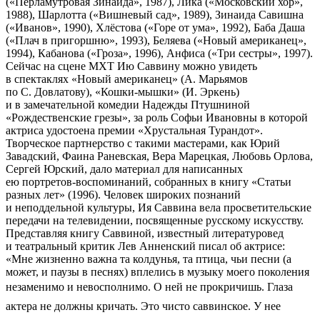
(«Перламутровая Зинаида», 1987), Лика («Московский хор»,
1988), Шарлотта («Вишневый сад», 1989), Зинаида Савишна
(«Иванов», 1990), Хлёстова («Горе от ума», 1992), Баба Даша
(«Плач в пригоршню», 1993), Беляева («Новый американец»,
1994), Кабанова («Гроза», 1996), Анфиса («Три сестры», 1997).
Сейчас на сцене МХТ Ию Саввину можно увидеть
в спектаклях «Новый американец» (А. Марьямов
по С. Довлатову), «Кошки-мышки» (И. Эркень)
и в замечательной комедии Надежды Птушниной
«Рождественские грезы», за роль Софьи Ивановны в которой
актриса удостоена премии «Хрустальная Турандот».
Творческое партнерство с такими мастерами, как Юрий
Завадский, Фаина Раневская, Вера Марецкая, Любовь Орлова,
Сергей Юрский, дало материал для написанных
ею портретов-воспоминаний, собранных в книгу «Статьи
разных лет» (1996). Человек широких познаний
и неподдельной культуры, Ия Саввина вела просветительские
передачи на телевидении, посвященные русскому искусству.
Представляя книгу Саввиной, известный литературовед
и театральный критик Лев Анненский писал об актрисе:
«Мне жизненно важна та колдунья, та птица, чьи песни (а
может, и паузы в песнях) вплелись в музыку моего поколения
незаменимо и невосполнимо. О ней не прокричишь. Глаза
актера не должны кричать. Это чисто саввинское. У нее