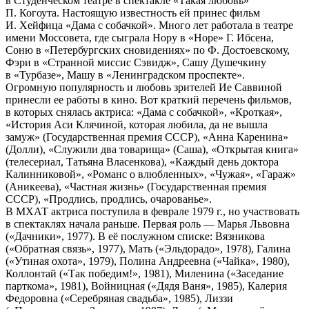
в Студенческом театре в спектакле «Такая любовь»
П. Когоута. Настоящую известность ей принес фильм
И. Хейфица «Дама с собачкой». Много лет работала в театре
имени Моссовета, где сыграла Нору в «Норе» Г. Ибсена,
Соню в «Петербургских сновидениях» по Ф. Достоевскому,
Фэри в «Странной миссис Сэвидж», Сашу Душечкину
в «Турбазе», Машу в «Ленинградском проспекте».
Огромную популярность и любовь зрителей Ие Саввиной
принесли ее работы в кино. Вот краткий перечень фильмов,
в которых снялась актриса: «Дама с собачкой», «Кроткая»,
«История Аси Клячиной, которая любила, да не вышла
замуж» (Государственная премия СССР), «Анна Каренина»
(Долли), «Служили два товарища» (Саша), «Открытая книга»
(телесериал, Татьяна Власенкова), «Каждый день доктора
Калинниковой», «Романс о влюбленных», «Чужая», «Гараж»
(Аникеева), «Частная жизнь» (Государственная премия
СССР), «Продлись, продлись, очарованье».
В МХАТ актриса поступила в феврале 1979 г., но участвовать
в спектаклях начала раньше. Первая роль — Марья Львовна
(«Дачники», 1977). В её послужном списке: Вязникова
(«Обратная связь», 1977), Мать («Эльдорадо», 1978), Галина
(«Утиная охота», 1979), Полина Андреевна («Чайка», 1980),
Коллонтай («Так победим!», 1981), Миленина («Заседание
парткома», 1981), Войницная («Дядя Ваня», 1985), Калерия
Федоровна («Серебряная свадьба», 1985), Лиззи