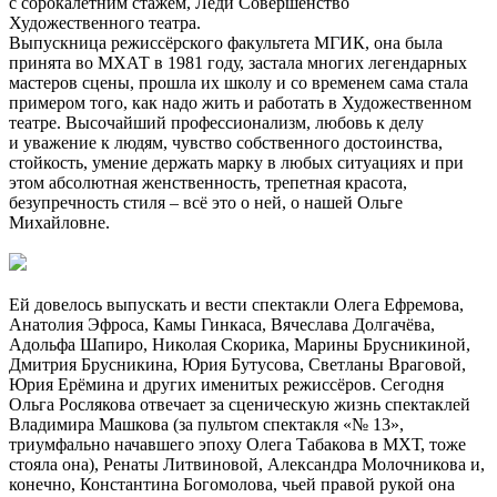
с сорокалетним стажем, Леди Совершенство
Художественного театра.
Выпускница режиссёрского факультета МГИК, она была
принята во МХАТ в 1981 году, застала многих легендарных
мастеров сцены, прошла их школу и со временем сама стала
примером того, как надо жить и работать в Художественном
театре. Высочайший профессионализм, любовь к делу
и уважение к людям, чувство собственного достоинства,
стойкость, умение держать марку в любых ситуациях и при
этом абсолютная женственность, трепетная красота,
безупречность стиля – всё это о ней, о нашей Ольге
Михайловне.
Ей довелось выпускать и вести спектакли Олега Ефремова,
Анатолия Эфроса, Камы Гинкаса, Вячеслава Долгачёва,
Адольфа Шапиро, Николая Скорика, Марины Брусникиной,
Дмитрия Брусникина, Юрия Бутусова, Светланы Враговой,
Юрия Ерёмина и других именитых режиссёров. Сегодня
Ольга Рослякова отвечает за сценическую жизнь спектаклей
Владимира Машкова (за пультом спектакля «№ 13»,
триумфально начавшего эпоху Олега Табакова в МХТ, тоже
стояла она), Ренаты Литвиновой, Александра Молочникова и,
конечно, Константина Богомолова, чьей правой рукой она