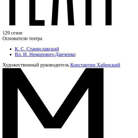
129 сезон
Основатели театра
К. С. Станиславский
Вл. И. Немирович-Данченко
Художественный руководитель
Константин Хабенский