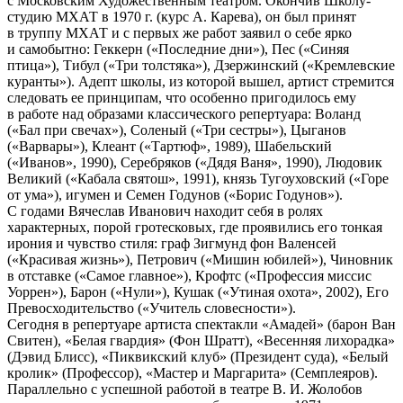
с Московским Художественным театром. Окончив Школу-
студию МХАТ в 1970 г. (курс А. Карева), он был принят
в труппу МХАТ и с первых же работ заявил о себе ярко
и самобытно: Геккерн («Последние дни»), Пес («Синяя
птица»), Тибул («Три толстяка»), Дзержинский («Кремлевские
куранты»). Адепт школы, из которой вышел, артист стремится
следовать ее принципам, что особенно пригодилось ему
в работе над образами классического репертуара: Воланд
(«Бал при свечах»), Соленый («Три сестры»), Цыганов
(«Варвары»), Клеант («Тартюф», 1989), Шабельский
(«Иванов», 1990), Серебряков («Дядя Ваня», 1990), Людовик
Великий («Кабала святош», 1991), князь Тугоуховский («Горе
от ума»), игумен и Семен Годунов («Борис Годунов»).
С годами Вячеслав Иванович находит себя в ролях
характерных, порой гротесковых, где проявились его тонкая
ирония и чувство стиля: граф Зигмунд фон Валенсей
(«Красивая жизнь»), Петрович («Мишин юбилей»), Чиновник
в отставке («Самое главное»), Крофтс («Профессия миссис
Уоррен»), Барон («Нули»), Кушак («Утиная охота», 2002), Его
Превосходительство («Учитель словесности»).
Сегодня в репертуаре артиста спектакли «Амадей» (барон Ван
Свитен), «Белая гвардия» (Фон Шратт), «Весенняя лихорадка»
(Дэвид Блисс), «Пиквикский клуб» (Президент суда), «Белый
кролик» (Профессор), «Мастер и Маргарита» (Семплеяров).
Параллельно с успешной работой в театре В. И. Жолобов