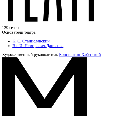
129 сезон
Основатели театра
К. С. Станиславский
Вл. И. Немирович-Данченко
Художественный руководитель
Константин Хабенский