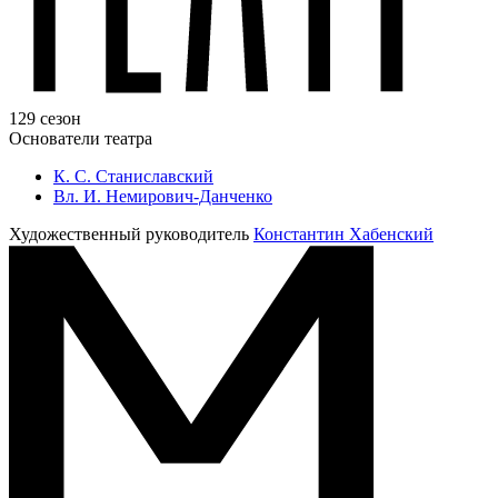
129 сезон
Основатели театра
К. С. Станиславский
Вл. И. Немирович-Данченко
Художественный руководитель
Константин Хабенский