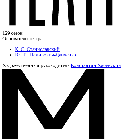
129 сезон
Основатели театра
К. С. Станиславский
Вл. И. Немирович-Данченко
Художественный руководитель
Константин Хабенский