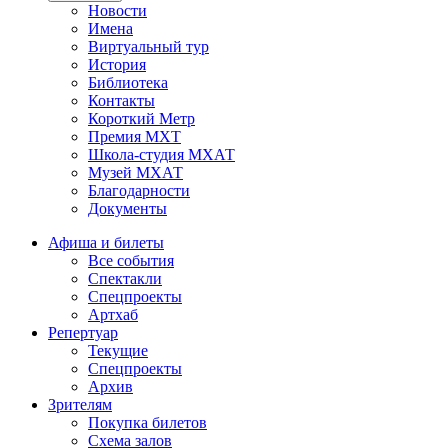
Новости
Имена
Виртуальный тур
История
Библиотека
Контакты
Короткий Метр
Премия МХТ
Школа-студия МХАТ
Музей МХАТ
Благодарности
Документы
Афиша и билеты
Все события
Спектакли
Спецпроекты
Артхаб
Репертуар
Текущие
Спецпроекты
Архив
Зрителям
Покупка билетов
Схема залов