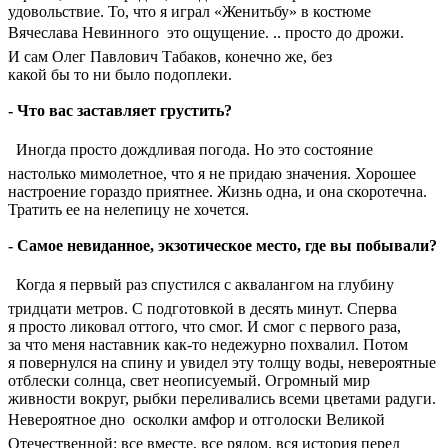
удовольствие. То, что я играл «Женитьбу» в костюме
Вячеслава Невинного  это ощущение. .. просто до дрожи.
И сам Олег Павлович Табаков, конечно же, без
какой бы то ни было подоплеки.
- Что вас заставляет грустить?
 Иногда просто дождливая погода. Но это состояние
настолько мимолетное, что я не придаю значения. Хорошее
настроение гораздо приятнее. Жизнь одна, и она скоротечна.
Тратить ее на нелепицу не хочется.
- Самое невиданное, экзотическое место, где вы побывали?
 Когда я первый раз спустился с аквалангом на глубину
тридцати метров. С подготовкой в десять минут. Сперва
я просто ликовал оттого, что смог. И смог с первого раза,
за что меня наставник как-то недежурно похвалил. Потом
я повернулся на спину и увидел эту толщу воды, невероятные
отблески солнца, свет неописуемый. Огромный мир
живности вокруг, рыбки переливались всеми цветами радуги.
Невероятное дно  осколки амфор и отголоски Великой
Отечественной: все вместе, все рядом, вся история перед