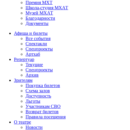
Премия МХТ
Школа-студия МХАТ
Музей МХАТ
Благодарности
Документы
Афиша и билеты
Все события
Спектакли
Спецпроекты
Артхаб
Репертуар
Текущие
Спецпроекты
Архив
Зрителям
Покупка билетов
Схема залов
Доступность
Льготы
Участникам СВО
Возврат билетов
Правила посещения
О театре
Новости