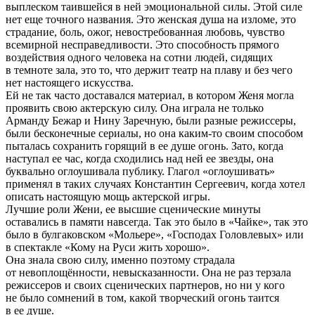
выплеском таившейся в ней эмоциональной силы. Этой силе
нет еще точного названия. Это женская душа на изломе, это
страдание, боль, ожог, невостребованная любовь, чувство
всемирной несправедливости. Это способность прямого
воздействия одного человека на сотни людей, сидящих
в темноте зала, это то, что держит театр на плаву и без чего
нет настоящего искусства.
Ей не так часто доставался материал, в котором Женя могла
проявить свою актерскую силу. Она играла не только
Арманду Бежар и Нину Заречную, были разные режиссеры,
были бесконечные сериалы, но она каким-то своим способом
пыталась сохранить горящий в ее душе огонь. Зато, когда
наступал ее час, когда сходились над ней ее звезды, она
буквально оглоушивала публику. Глагол «оглоушивать»
применял в таких случаях Константин Сергеевич, когда хотел
описать настоящую мощь актерской игры.
Лучшие роли Жени, ее высшие сценические минуты
оставались в памяти навсегда. Так это было в «Чайке», так это
было в булгаковском «Мольере», «Господах Головлевых» или
в спектакле «Кому на Руси жить хорошо».
Она знала свою силу, именно поэтому страдала
от невоплощённости, невысказанности. Она не раз терзала
режиссеров и своих сценических партнеров, но ни у кого
не было сомнений в том, какой творческий огонь таится
в ее душе.