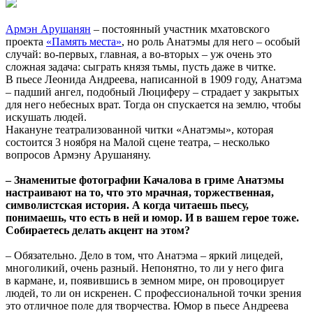
Армэн Арушанян
– постоянный участник мхатовского
проекта
«Память места»
, но роль Анатэмы для него – особый
случай: во-первых, главная, а во-вторых – уж очень это
сложная задача: сыграть князя тьмы, пусть даже в читке.
В пьесе Леонида Андреева, написанной в 1909 году, Анатэма
– падший ангел, подобный Люциферу – страдает у закрытых
для него небесных врат. Тогда он спускается на землю, чтобы
искушать людей.
Накануне театрализованной читки «Анатэмы», которая
состоится 3 ноября на Малой сцене театра, – несколько
вопросов Армэну Арушаняну.
– Знаменитые фотографии Качалова в гриме Анатэмы
настраивают на то, что это мрачная, торжественная,
символистская история. А когда читаешь пьесу,
понимаешь, что есть в ней и юмор. И в вашем герое тоже.
Собираетесь делать акцент на этом?
– Обязательно. Дело в том, что Анатэма – яркий лицедей,
многоликий, очень разный. Непонятно, то ли у него фига
в кармане, и, появившись в земном мире, он провоцирует
людей, то ли он искренен. С профессиональной точки зрения
это отличное поле для творчества. Юмор в пьесе Андреева