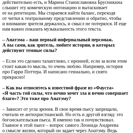
действительно есть, и Марина Станиславовна Брусникина
слышит эту комическую интонацию и вытаскивает
ее на репетиции. Мы стараемся найти баланс, переходя
от читки к театральному представлению и обратно, чтобы
и внимание зрителя держалось, и смысл не потерялся. И еще
нам важно показать музыкальность этого текста.
– Анатэма – ваш первый инфернальный персонаж.
А вы сами, как зритель, любите истории, в которых
действуют темные силы?
– Если это сделано талантливо, с иронией, если за всем этим
стоит какая-то мысль, то очень люблю. Например, история
про Гарри Поттера. И написано гениально, и снято
прекрасно!
– Как вы относитесь к известной фразе из «Фауста»
«Я часть той силы, что вечно хочет зла и вечно совершает
благо»? Это тоже про Анатэму?
– Зависит от угла зрения. В свое время пьесу запрещали,
считали ее антихристианской. Но есть и другой взгляд: это
богоискательская пьеса. Я именно так и почувствовал.
Главное в этой пьесе – вопрос самого Леонида Андреева
о смысле жизни, который он задает через Анатэму. Ведь