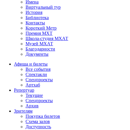
Имена
Виртуальный тур
История
Библиотека
Контакты
Короткий Метр
Премия МХТ
Школа-студия МХАТ
Музей МХАТ
Благодарности
Документы
Афиша и билеты
Все события
Спектакли
Спецпроекты
Артхаб
Репертуар
Текущие
Спецпроекты
Архив
Зрителям
Покупка билетов
Схема залов
Доступность