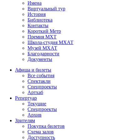
Имена
Виртуальный тур
История
Библиотека
Контакты
Короткий Метр
Премия МХТ
Школа-студия МХАТ
Музей МХАТ
Благодарности
Документы
Афиша и билеты
Все события
Спектакли
Спецпроекты
Артхаб
Репертуар
Текущие
Спецпроекты
Архив
Зрителям
Покупка билетов
Схема залов
Доступность