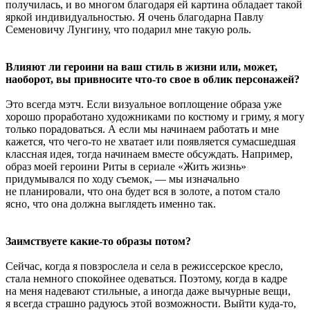
получилась, и во многом благодаря ей картина обладает такой
яркой индивидуальностью. Я очень благодарна Павлу
Семеновичу Лунгину, что подарил мне такую роль.
Влияют ли героини на ваш стиль в жизни или, может,
наоборот, вы привносите что-то свое в облик персонажей?
Это всегда мэтч. Если визуальное воплощение образа уже
хорошо проработано художниками по костюму и гриму, я могу
только порадоваться. А если мы начинаем работать и мне
кажется, что чего-то не хватает или появляется сумасшедшая
классная идея, тогда начинаем вместе обсуждать. Например,
образ моей героини Риты в сериале «Жить жизнь»
придумывался по ходу съемок, — мы изначально
не планировали, что она будет вся в золоте, а потом стало
ясно, что она должна выглядеть именно так.
Заимствуете какие-то образы потом?
Сейчас, когда я повзрослела и села в режиссерское кресло,
стала немного спокойнее одеваться. Поэтому, когда в кадре
на меня надевают стильные, а иногда даже вычурные вещи,
я всегда страшно радуюсь этой возможности. Выйти куда-то,