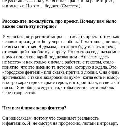
не расстаюсь — она у меня и на экране, и на репетициях,
и в мыслях. Но это… бодрит. (Смеется.)
Расскажите, пожалуйста, про проект. Почему вам было
важно снять эту историю?
У меня был внутренний запрос — сделать проект о том, как
человек приходит к Богу через любовь. Тема тонкая, личная,
не всем понятная. Я думала, что долго буду искать проект,
отвечающий подобному запросу. Но полтора года назад мне
в руки попал сценарий под названием «Ангелам здесь
не место» и как только я начала работать с текстом, стало
понятно, что это именно та история, которую я ждала. Это
«городское фэнтези» или сказка-притча о любви. Она очень
зрительская, с таким захаровским духом, когда есть и юмор,
и остро характерные яркие герои, и второй план, и светлый
посыл. Я вообще всегда за то, чтобы нести свет и любовь
через творчество.
Чем вам близок жанр фэнтези?
Он неиссякаем, потому что соединяет реальность
и фантазию. Я, не смотря на профессию, лютый интроверт,