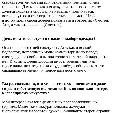
сверкая голыми ногами или открытыми плечами, очень
прикольно. Для меня как для девушки это вызов — сразу
хочется сходить в спортзал на недельку, подтянуться,
встрепенуться и сфотографироваться на память. Чтобы
я потом могла своей дочери показывать и говорить: «Смотри,
Аня, а мама-то ого-го!» (Смеется.)
Дочь, кстати, советуется с вами в выборе одежды?
Она нет, а вот я с ней советуюсь. Аня, как и всякий
подросток, нетерпима к моим комментариям по поводу
одежды, у нее свой стиль, она точно знает, что ей надо, а что
нет. И кстати, очень хороший вкус и точный глаз, как
и у ее папы, поэтому, когда я куда-нибудь собираюсь, часто
спрашиваю ее мнения и прислушиваюсь к нему.
Вы рассказывали, что увлекаетесь украшениями и даже
создали собственную коллекцию. Как возник ваш интерес
к ювелирному искусству?
Мой интерес начался с фамильных прапрабабушкиных
сережек. Маленьких, аккуратненьких: жемчужинка
и бриллиантик на золотой дужке. Бриллианты старой огранки