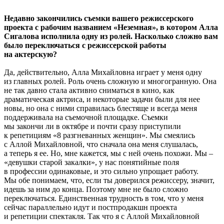
Недавно закончились съемки вашего режиссерского
проекта с рабочим названием «Неземная», в котором Алла
Сигалова исполнила одну из ролей. Насколько сложно вам
было переключаться с режиссерской работы
на актерскую?
Да, действительно, Алла Михайловна играет у меня одну
из главных ролей. Роль очень сложную и многогранную. Она
не так давно стала активно сниматься в кино, как
драматическая актриса, и некоторые задачи были для нее
новы, но она с ними справилась блестяще и всегда меня
поддерживала на съемочной площадке. Съемки
мы закончи ли в октябре и почти сразу приступили
к репетициям «8 разгневанных женщин». Мы смеялись
с Аллой Михайловной, что сначала она меня слушалась,
а теперь я ее. Но, мне кажется, мы с ней очень похожи. Мы –
«девушки старой закалки», у нас понятийные поля
в профессии одинаковые, и это сильно упрощает работу.
Мы обе понимаем, что, если ты доверился режиссеру, значит,
идешь за ним до конца. Поэтому мне не было сложно
переключаться. Единственная трудность в том, что у меня
сейчас параллельно идут и постпродакшн проекта
и репетиции спектакля. Так что я с Аллой Михайловной