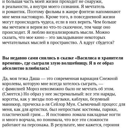
и большая часть моей жизни проходит не снаружи,
в реальности, а внутри моего сознания. Я мечтатель
и романтик. Поэтому фильмы в жанре фэнтези напоминают
мне меня настоящую. Кроме того, в повседневной жизни
могут происходить чудеса, если в них верить. Чем больше
мы мечтаем и верим во что-то сказочное, тем чаще оно
происходит. Я люблю визуализировать мысли. Можно
сказать, что мое кино – это закладывание некоторых
мечтательных мыслей в пространство. А вдруг сбудется?
Вы недавно сами снялись в сказке «Василиса и хранители
времени», где сыграли злую волшебницу. Я в ее образ
абсолютно влюбилась!
Да, моя тезка Даша — это современная вариация Снежной
королевы, которую мне всегда хотелось сыграть, —
с фамилией Мороз невозможно было не мечтать об этом.
(Смеется.) Но образ у нее экстремальный: все эти наряды,
корсеты, как у звезды поп-музыки, каблуки, безумный
маникюр, прическа а-ля Сейлор Мун. Съемочный процесс для
меня, как для артистки, был непростым: костюмы, парики,
пластический грим… Я постоянно ломала накладные ногти
и много ворчала, но понимала, что все эти сложности
работают на персонажа. В результате, мне кажется, героиня