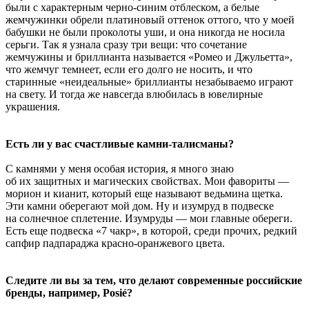
были с характерным черно-синим отблеском, а белые
жемчужинки обрели платиновый оттенок оттого, что у моей
бабушки не были проколоты уши, и она никогда не носила
серьги. Так я узнала сразу три вещи: что сочетание
жемчужины и бриллианта называется «Ромео и Джульетта»,
что жемчуг темнеет, если его долго не носить, и что
старинные «неидеальные» бриллианты незабываемо играют
на свету. И тогда же навсегда влюбилась в ювелирные
украшения.
Есть ли у вас счастливые камни-талисманы?
С камнями у меня особая история, я много знаю
об их защитных и магических свойствах. Мои фавориты —
морион и кианит, который еще называют ведьмина щетка.
Эти камни оберегают мой дом. Ну и изумруд в подвеске
на солнечное сплетение. Изумруды — мои главные обереги.
Есть еще подвеска «7 чакр», в которой, среди прочих, редкий
сапфир падпараджа красно-оранжевого цвета.
Следите ли вы за тем, что делают современные российские
бренды, например, Posié?