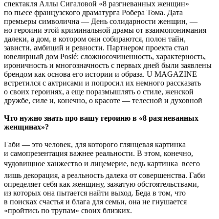
спектакля Аллы Сигаловой «8 разгневанных женщин»
по пьесе французского драматурга Робера Тома. Дата
премьеры символична — День солидарности женщин, —
но героини этой криминальной драмы от взаимопонимания
далеки, а дом, в котором они собираются, полон тайн,
зависти, амбиций и ревности. Партнером проекта стал
ювелирный дом Posié: сложносочиненность, характерность,
ироничность и многозначность с первых дней были заявлены
брендом как основа его истории и образа. U MAGAZINE
встретился с актрисами и попросил их немного рассказать
о своих героинях, а еще поразмышлять о стиле, женской
дружбе, силе и, конечно, о красоте — телесной и духовной
Что нужно знать про вашу героиню в «8 разгневанных
женщинах»?
Габи — это человек, для которого глянцевая картинка
и самопрезентация важнее реальности. В этом, конечно,
чудовищное ханжество и лицемерие, ведь картинка  всего
лишь декорация, а реальность далека от совершенства. Габи
определяет себя как женщину, зажатую обстоятельствами,
из которых она пытается найти выход. Беда в том, что
в поисках счастья и блага для семьи, она не гнушается
«пройтись по трупам» своих близких.