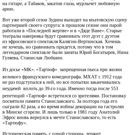
на гитаре, а Табаков, закатив глаза, мурлычет любовную
арию.
Вот уже второй сезон Зудина выходит на мхатовскую сцену
партнершей своего супруга: в прошлом сезоне они парой
работали в «Последней жертве» и в «Дяде Ване». Старые
театралы наверняка будут сравнивать этот дуэт с дуэтом
из эфросовского спектакля Калягин-Вертинская. Хочешь
не хочешь, но сравнивать придется, потому что в том
легендарном спектакле были заняты Юрий Богатырев, Нина
Гуляева, Станислав Любшин.
Из досье «МК». «Тартюф»  запрещенная пьеса при жизни
великого французского комедиографа. МХАТ с 1912 года
не раз подступался к ней, но все попытки заканчивались
неудачей  вплоть до 39-го года. Именно тогда после 553
репетиций «Тартюф» встретился со зрителями. Постановку
посвятили памяти Станиславского. За полтора года его
сыграли 82 раза, а во время войны декорации на гастролях
в Минске сгорели. И лишь только в 1981 году Анатолий
Эфрос вновь вернулся к мечте Станиславского, то есть
«Тартюфу».
Историческая память, с одной стороны, держит