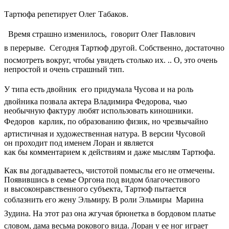
Тартюфа репетирует Олег Табаков.
 Время страшно изменилось,  говорит Олег Павлович
в перерыве.  Сегодня Тартюф другой. Собственно, достаточно
посмотреть вокруг, чтобы увидеть столько их. .. О, это очень
непростой и очень страшный тип.
У типа есть двойник  его придумала Чусова и на роль
двойника позвала актера Владимира Федорова, чью
необычную фактуру любят использовать киношники.
Федоров  карлик, по образованию физик, но чрезвычайно
артистичная и художественная натура. В версии Чусовой
он проходит под именем Лоран и является
как бы комментарием к действиям и даже мыслям Тартюфа.
Как вы догадываетесь, чистотой помыслы его не отмечены.
Появившись в семье Оргона под видом благочестивого
и высоконравственного субъекта, Тартюф пытается
соблазнить его жену Эльмиру. В роли Эльмиры  Марина
Зудина. На этот раз она жгучая брюнетка в бордовом платье 
словом, дама весьма рокового вида. Лоран у ее ног играет