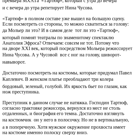
премьера МХАТа  «Тартюф», который с утра до вечера
и с вечера до утра репетирует Нина Чусова.
«Тартюф» в полном составе уже вышел на большую сцену.
Если посмотреть со стороны, то можно схватиться за голову:
да Мольер ли это? И в самом деле  тот ли это «Тартюф»,
который помнят театралы по знаменитому спектаклю
Анатолия Эфроса? Отвечаем: совсем не тот. Потому что
на дворе XXI век, который посредством Мольера режиссирует
Нина Чусова. А у Чусовой  все с ног на голову, шиворот-
навыворот.
Достаточно посмотреть на костюмы, которые придумал Павел
Каплевич. В женском платье преобладают три колера 
бордовый, зеленый, голубой. Их яркость бьет по глазам, как
нож преступника.
Преступник в данном случае не натяжка. Господин Тартюф,
согласно трактовке режиссера, вернулся из мест не столь
отдаленных, и биография его темна. Достаточно взглянуть
на костюмчик  он у него в полосочку. Но не в вертикальную,
а в поперечную. Хотя мужское окружение прохвоста имеет
на костюме именно полоску сверху вниз.