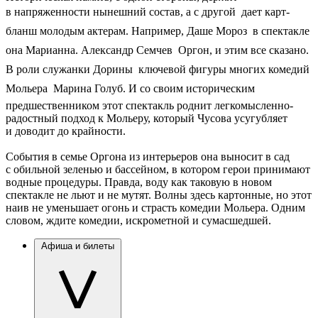
в напряженности нынешний состав, а с другой  дает карт-
бланш молодым актерам. Например, Даше Мороз  в спектакле
она Марианна. Александр Семчев  Оргон, и этим все сказано.
В роли служанки Дорины  ключевой фигуры многих комедий
Мольера  Марина Голуб. И со своим историческим
предшественником этот спектакль роднит легкомысленно-
радостный подход к Мольеру, который Чусова усугубляет
и доводит до крайности.
События в семье Оргона из интерьеров она выносит в сад
с обильной зеленью и бассейном, в котором герои принимают
водные процедуры. Правда, воду как таковую в новом
спектакле не льют и не мутят. Волны здесь картонные, но этот
наив не уменьшает огонь и страсть комедии Мольера. Одним
словом, ждите комедии, искрометной и сумасшедшей.
Афиша и билеты