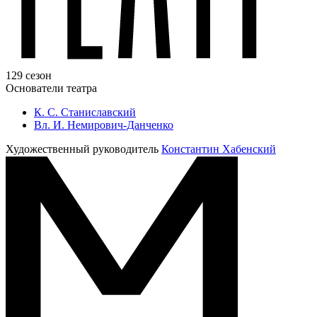
129 сезон
Основатели театра
К. С. Станиславский
Вл. И. Немирович-Данченко
Художественный руководитель
Константин Хабенский