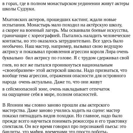
в горах, где в полном монастырском уединении живут актеры
школы Судзуки.
Мхатовских актеров, прошедших кастинг, ждали новые
испытания. Монастырь мало походил на актёрскую школу,
а скорее на военный лагерь. Мы осваивали боевые искусства,
граничащие с хореографией. Пытались наладить человеческие
контакты, но это оказалось затруднительно. Все здесь было
необычно. Наш мастер, например, вызывал свою ведущую
актрису и показывал проявления агрессии короля Лира очень
буквально  бил актрису по голове. Я с трудом сдерживал свой
гнев, но все же пытался проникнуться национальным
«своеобразием» этой актерской школы. Надо признаться, что
вообще тема агрессии, отражения опасности для островного
народа  очень актуальна. Даже то, что они живут
в сейсмоопасной зоне, очень накладывает отпечаток
на ощущение себя в мире, полном опасностей.
В Японии мы словно заново прошли азы актерского
мастерства. Даже заново учились ходить на сцене: мастер
показал пятнадцать видов походки. Но главное, надо было
прежде всего научиться понимать режиссера и его трактовку
спектакля. Он все время говорил про персонажей пьесы: это
бандиты, это мафия, временами это просто роботы-