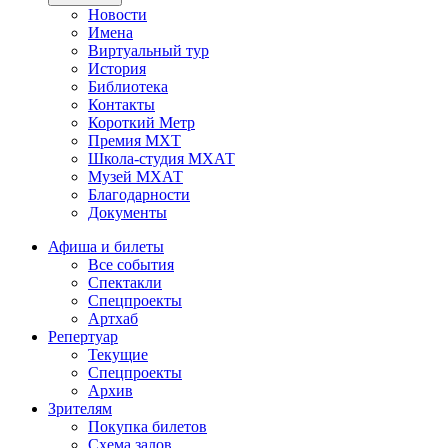
Новости
Имена
Виртуальный тур
История
Библиотека
Контакты
Короткий Метр
Премия МХТ
Школа-студия МХАТ
Музей МХАТ
Благодарности
Документы
Афиша и билеты
Все события
Спектакли
Спецпроекты
Артхаб
Репертуар
Текущие
Спецпроекты
Архив
Зрителям
Покупка билетов
Схема залов