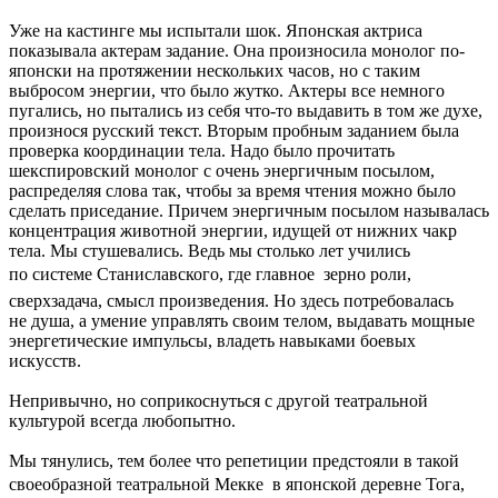
Уже на кастинге мы испытали шок. Японская актриса
показывала актерам задание. Она произносила монолог по-
японски на протяжении нескольких часов, но с таким
выбросом энергии, что было жутко. Актеры все немного
пугались, но пытались из себя что-то выдавить в том же духе,
произнося русский текст. Вторым пробным заданием была
проверка координации тела. Надо было прочитать
шекспировский монолог с очень энергичным посылом,
распределяя слова так, чтобы за время чтения можно было
сделать приседание. Причем энергичным посылом называлась
концентрация животной энергии, идущей от нижних чакр
тела. Мы стушевались. Ведь мы столько лет учились
по системе Станиславского, где главное  зерно роли,
сверхзадача, смысл произведения. Но здесь потребовалась
не душа, а умение управлять своим телом, выдавать мощные
энергетические импульсы, владеть навыками боевых
искусств.
Непривычно, но соприкоснуться с другой театральной
культурой всегда любопытно.
Мы тянулись, тем более что репетиции предстояли в такой
своеобразной театральной Мекке  в японской деревне Тога,