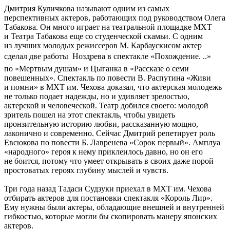
Дмитрия Куличкова называют одним из самых
перспективных актеров, работающих под руководством Олега
Табакова. Он много играет на театральной площадке МХТ
и Театра Табакова еще со студенческой скамьи. С одним
из лучших молодых режиссеров М. Карбаускисом актер
сделал две работы  Ноздрева в спектакле «Похождение. ..»
по «Мертвым душам» и Цыганка в «Рассказе о семи
повешенных». Спектакль по повести В. Распутина «Живи
и помни» в МХТ им. Чехова доказал, что актерская молодежь
не только подает надежды, но и удивляет зрелостью,
актерской и человеческой. Театр добился своего: молодой
зритель пошел на этот спектакль, чтобы увидеть
пронзительную историю любви, рассказанную мощно,
лаконично и современно. Сейчас Дмитрий репетирует роль
Евсюкова по повести Б. Лавренева «Сорок первый». Амплуа
«народного» героя к нему приклеилось давно, но он его
не боится, потому что умеет открывать в своих даже порой
простоватых героях глубину мыслей и чувств.
Три года назад Тадаси Судзуки приехал в МХТ им. Чехова
отбирать актеров для постановки спектакля «Король Лир».
Ему нужны были актеры, обладающие внешней и внутренней
гибкостью, которые могли бы скопировать манеру японских
актеров.