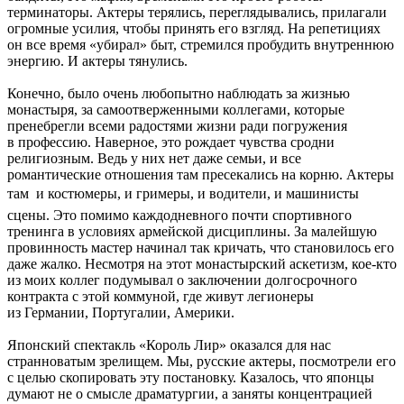
терминаторы. Актеры терялись, переглядывались, прилагали
огромные усилия, чтобы принять его взгляд. На репетициях
он все время «убирал» быт, стремился пробудить внутреннюю
энергию. И актеры тянулись.
Конечно, было очень любопытно наблюдать за жизнью
монастыря, за самоотверженными коллегами, которые
пренебрегли всеми радостями жизни ради погружения
в профессию. Наверное, это рождает чувства сродни
религиозным. Ведь у них нет даже семьи, и все
романтические отношения там пресекались на корню. Актеры
там  и костюмеры, и гримеры, и водители, и машинисты
сцены. Это помимо каждодневного почти спортивного
тренинга в условиях армейской дисциплины. За малейшую
провинность мастер начинал так кричать, что становилось его
даже жалко. Несмотря на этот монастырский аскетизм, кое-кто
из моих коллег подумывал о заключении долгосрочного
контракта с этой коммуной, где живут легионеры
из Германии, Португалии, Америки.
Японский спектакль «Король Лир» оказался для нас
странноватым зрелищем. Мы, русские актеры, посмотрели его
с целью скопировать эту постановку. Казалось, что японцы
думают не о смысле драматургии, а заняты концентрацией