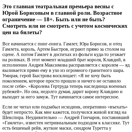
Это главная театральная премьера весны с
Юрой Борисовым в главной роли. Возрастное
ограничение — 18+. Быть или не быть?
Смотреть или не смотреть с учетом космических
цен на билеты?
Все начинается с пинг-понга. Гамлет, Юра Борисов, и отец
Гамлета, король, Артем Быстров, играют прямо за столом на
сцене. А потом Гамлет в доспехах из фольги куда-то уезжает
на роликах. В этот момент младший брат короля, Клавдий, в
исполнении Андрея Максимова расправляется с королем — яд
выливается прямо ему в ухо из огромного гранитного шара.
Умирая, герой Быстрова восклицает: «Я не хочу быть
поколением, которое просто прошло и ничего не оставило
после себя». «Королева Гертруда теперь наследница военных
рубежей». Но она, недолго думая, дарит корону Клавдию и
выходит за него замуж. Тут начинается самое интересное.
Если не читал или подзабыл исходник, оперативно «въехать»
будет непросто. Как мне кажется, получился живой взгляд на
Шекспира. Неудивительно — Андрей Гончаров, поставивший
«Гамлета», известен нетривиальным подходом к классике. Тут
есть бешеный рейв, жуткие маски, синдром Туретта у