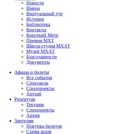
Новости
Имена
Виртуальный тур
История
Библиотека
Контакты
Короткий Метр
Премия МХТ
Школа-студия МХАТ
Музей МХАТ
Благодарности
Документы
Афиша и билеты
Все события
Спектакли
Спецпроекты
Артхаб
Репертуар
Текущие
Спецпроекты
Архив
Зрителям
Покупка билетов
Схема залов