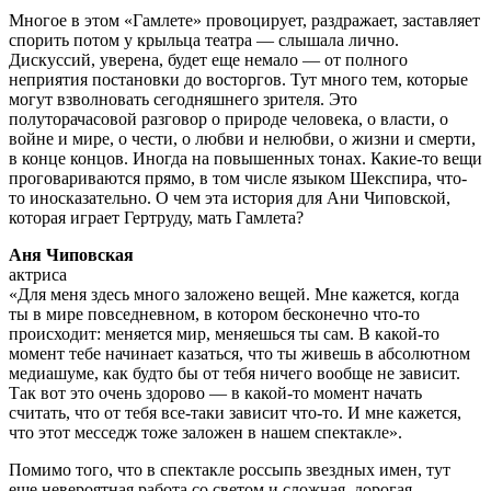
Многое в этом «Гамлете» провоцирует, раздражает, заставляет
спорить потом у крыльца театра — слышала лично.
Дискуссий, уверена, будет еще немало — от полного
неприятия постановки до восторгов. Тут много тем, которые
могут взволновать сегодняшнего зрителя. Это
полуторачасовой разговор о природе человека, о власти, о
войне и мире, о чести, о любви и нелюбви, о жизни и смерти,
в конце концов. Иногда на повышенных тонах. Какие-то вещи
проговариваются прямо, в том числе языком Шекспира, что-
то иносказательно. О чем эта история для Ани Чиповской,
которая играет Гертруду, мать Гамлета?
Аня Чиповская
актриса
«Для меня здесь много заложено вещей. Мне кажется, когда
ты в мире повседневном, в котором бесконечно что-то
происходит: меняется мир, меняешься ты сам. В какой-то
момент тебе начинает казаться, что ты живешь в абсолютном
медиашуме, как будто бы от тебя ничего вообще не зависит.
Так вот это очень здорово — в какой-то момент начать
считать, что от тебя все-таки зависит что-то. И мне кажется,
что этот месседж тоже заложен в нашем спектакле».
Помимо того, что в спектакле россыпь звездных имен, тут
еще невероятная работа со светом и сложная, дорогая