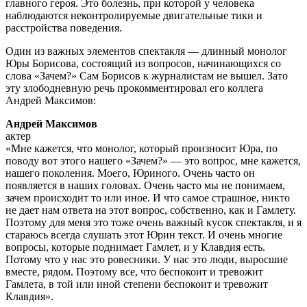
главного героя. Это болезнь, при которой у человека
наблюдаются неконтролируемые двигательные тики и
расстройства поведения.
Один из важных элементов спектакля — длинный монолог
Юры Борисова, состоящий из вопросов, начинающихся со
слова «Зачем?» Сам Борисов к журналистам не вышел. Зато
эту злободневную речь прокомментировал его коллега
Андрей Максимов:
Андрей Максимов
актер
«Мне кажется, что монолог, который произносит Юра, по
поводу вот этого нашего «Зачем?» — это вопрос, мне кажется,
нашего поколения. Моего, Юриного. Очень часто он
появляется в наших головах. Очень часто мы не понимаем,
зачем происходит то или иное. И что самое страшное, никто
не дает нам ответа на этот вопрос, собственно, как и Гамлету.
Поэтому для меня это тоже очень важный кусок спектакля, и я
стараюсь всегда слушать этот Юрин текст. И очень многие
вопросы, которые поднимает Гамлет, и у Клавдия есть.
Потому что у нас это ровесники. У нас это люди, выросшие
вместе, рядом. Поэтому все, что беспокоит и тревожит
Гамлета, в той или иной степени беспокоит и тревожит
Клавдия».