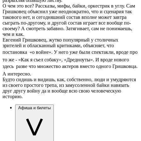
разрыхляя опавшую листву.
О чем это все? Рассказы, мифы, байки, оркестрик в углу. Сам
Гришковец объяснил уже неоднократно, что и сценария так
такового нет, и сегодняшний состав вполне может завтра
сыграть по-другому, и другой состав играет все вообще по-
своему? А смотреть забавно. Затягивает, сам не понимаешь,
чем и как.
Евгений Гришковец, жутко популярный у столичных
зрителей и обласканный критиками, объясняет, что
постановка  «о войне». У него уже были спектакли, вроде про
то же - «Как я съел собаку», «Дредноуты». И вроде нового
здесь  разве что множество актеров вместо одного Гришковца.
А интересно.
Будто сидишь и видишь, как, собственно, люди и умудряются
из своего простого трепа, из замусоленной байки навязать
друг другу войну да и вообще всю свою человеческую
историю.
Афиша и билеты