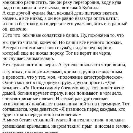
конюшню расчистить, так он реку перегородил, воду куда
надо направил и все вымыл, вот такой Бубнила.
А еще другой чудила был, каждый день пытался вкатить
камень, а все никак, а он все равно назавтра опять катил,
и снова без толку, но в деревне его уважали, хоть и странный
он, конечно.
?Это что  обычные солдатские байки. Ну, похоже на то, что
мы где-то читали, конечно. Но байки все немного похожи.
Ветеран вспоминает свою службу, сидя перед парнем,
который еще не нюхал пороху. Тот не верит ни черта,
но слушает внимательно.
Не служил  вот и не верит. А тут еще появляются три воина,
в туниках, с копьями-мечами, кричат в рупор осажденным
в крепости, что у тех, мол, «положение катастрофическое».
Один смотрит в подзорную трубу, другой просит: «Дай
зазырить, а?» Потом самому боевому, когда тот пишет жене
домой, богиня вручает стрелу, и все понимают, в чем дело,
снимают вязаные шлемы. И самый рассудительный
из выживших подбивает начальника пойти на перемирие. Тот
соглашается, куда деваться: «Я извинюсь перед каждым, кто
будет стоять передо мной на коленях!»
А мимо бегает странный пузатый интеллигентик, приладит
ремешками крылышки, икаром таким  прыг  и носом в землю,