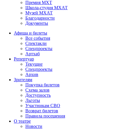
Премия МХТ
Школа-студия МХАТ
Музей МХАТ
Благодарности
Документы
Афиша и билеты
Все события
Спектакли
Спецпроекты
Артхаб
Репертуар
Текущие
Спецпроекты
Архив
Зрителям
Покупка билетов
Схема залов
Доступность
Льготы
Участникам СВО
Возврат билетов
Правила посещения
О театре
Новости