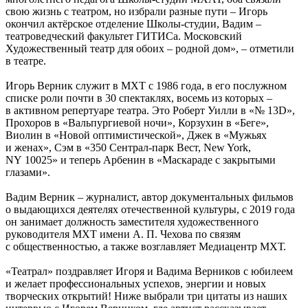
свою жизнь с театром, но избрали разные пути – Игорь
окончил актёрское отделение Школы-студии, Вадим –
театроведческий факультет ГИТИСа. Московский
Художественный театр для обоих – родной дом», – отметили
в театре.
Игорь Верник служит в МХТ с 1986 года, в его послужном
списке роли почти в 30 спектаклях, восемь из которых –
в активном репертуаре театра. Это Роберт Уилли в «№ 13D»,
Прохоров в «Вальпургиевой ночи», Корзухин в «Беге»,
Виолин в «Новой оптимистической», Джек в «Мужьях
и женах», Сэм в «350 Сентрал-парк Вест, New York,
NY 10025» и теперь Арбенин в «Маскараде с закрытыми
глазами».
Вадим Верник – журналист, автор документальных фильмов
о выдающихся деятелях отечественной культуры, с 2019 года
он занимает должность заместителя художественного
руководителя МХТ имени А. П. Чехова по связям
с общественностью, а также возглавляет Медиацентр МХТ.
«Театрал» поздравляет Игоря и Вадима Верников с юбилеем
и желает профессиональных успехов, энергии и новых
творческих открытий! Ниже выбрали три цитаты из наших