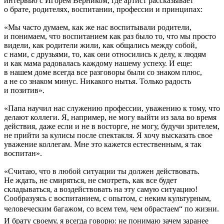
интервью с Игорем Верником, где артист рассказывает
о брате, родителях, воспитании, профессии и принципах:
«Мы часто думаем, как же нас воспитывали родители,
и понимаем, что воспитанием как раз было то, что мы просто
видели, как родители жили, как общались между собой,
с нами, с друзьями, то, как они относились к делу, к людям
и как мама радовалась каждому нашему успеху. И еще:
в нашем доме всегда все разговоры были со знаком плюс,
а не со знаком минус. Никакого нытья. Только радость
и позитив».
«Папа научил нас служению профессии, уважению к тому, что
делают коллеги. Я, например, не могу выйти из зала во время
действия, даже если и не в восторге, не могу, будучи зрителем,
не прийти за кулисы после спектакля. Я хочу высказать свое
уважение коллегам. Мне это кажется естественным, я так
воспитан».
«Считаю, что в любой ситуации ты должен действовать.
Не ждать, не смиряться, не смотреть, как все будет
складываться, а воздействовать на эту самую ситуацию!
Сообразуясь с воспитанием, с опытом, с неким культурным,
человеческим багажом, со всем тем, чем обрастаем“ по жизни.
И брату своему, я всегда говорю: не понимаю зачем заранее