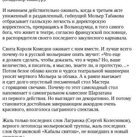
И начинаем действительно оживать, когда в третьем акте
униженный и раздавленный, гибнущий Мольер Табакова
отбрасывает галльскую легкость и директорскую
корректность, превращаясь в Вольнодумца, в того самого
бога, что живет в театре, согласно французской пословице,
в распорядителя своего последнего закулисного карнавала.
Свита Короля Комедии оживает с ним вместе. И лучше всего
почему-то в русской мольериане опять звучит: «Что еще
я должен сделать, чтобы доказать, что я червь? Но, ваше
величество, я писатель, я мыслю, знаете ли, и протестую…»
Потом белое облако кисеи и чудеса театральной машинерии
уносят мертвого Мольера за облака. А к рампе выезжает
и едет долго опустелый письменный стол Мастера
с горящими свечами. Почему-то этот самоходный стол
напоминает о самоигральном клавесине Шарлатана
из первого действия. Но выглядит он декоративно. И потому
становится достойным завершающим аккордом очень
красивого, вполголоса сыгранного спектакля.
Жаль только последних слов Лагранжа (Сергей Колесников),
верного летописца мольеровской труппы, жаль последних
слов булгаковской «Кабалы святош», не вошедших в новый
спектакль: