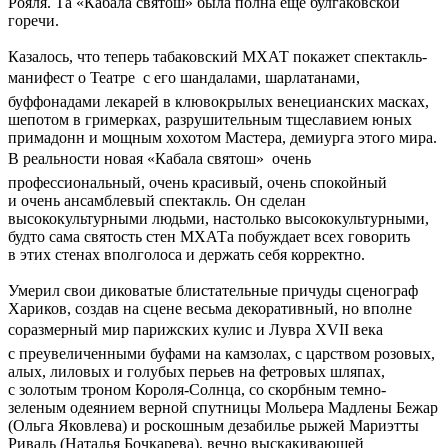
Рояля. Та «Кабала святош» была полна еще булгаковской
горечи.
Казалось, что теперь табаковский МХАТ покажет спектакль-
манифест о Театре  с его шандалами, шарлатанами,
буффонадами лекарей в клювокрылых венецианских масках,
шепотом в гримерках, разрушительным тщеславием юных
примадонн и мощным хохотом Мастера, демиурга этого мира.
В реальности новая «Кабала святош»  очень
профессиональный, очень красивый, очень спокойный
и очень ансамблевый спектакль. Он сделан
высококультурными людьми, настолько высококультурными,
будто сама святость стен МХАТа побуждает всех говорить
в этих стенах вполголоса и держать себя корректно.
Умерил свои диковатые блистательные причуды сценограф
Хариков, создав на сцене весьма декоративный, но вполне
соразмерный мир парижских кулис и Лувра XVII века 
с преувеличенными буфами на камзолах, с царством розовых,
алых, лиловых и голубых перьев на фетровых шляпах,
с золотым троном Короля-Солнца, со скорбным темно-
зеленым одеянием верной спутницы Мольера Мадлены Бежар
(Ольга Яковлева) и роскошным дезабилье рыжей Мариэтты
Риваль (Наталья Бочкарева), вечно выскакивающей