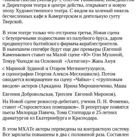
и Директором театра в центре действа, открывает и новую
эпоху Художественного театра. С видом на холеный никель
бесчисленных кафе в Камергерском и деятельную суету
Тверской.
В этом театре только что отстроена третья, Новая сцена
с безупречными подмостками из палубного бруса, даром
продвинутого балтийского фирмача-кораблестроителя.
В нынешнем сентябре будут еще две премьеры (Евгений
Каменькович ставит на Малой сцене «Ю» Оли Мухиной,
Темур Чхеидзе на Основной  «Антигону» Жана Ануя
с Мариной Зудиной и Отаром Мегвинетухуцеси,
в сценографии Георгия Алекси-Месхишвили). Потом
ожидается возвращение на сцену «Чайки» с «групповым
вводом» актеров (Аркадина  Ирина Мирошниченко, Маша 
Евгения Добровольская, Треплев  Евгений Миронов).
На Новой сцене режиссер-дебютант, ученик П. Н. Фоменко,
ставит «Старосветских помещиков». В репертуаре появятся
пьесы Милорада Павича, Тома Стоппарда и 25-летних
драматургов из Екатеринбурга и Краснодара.
В этом МХАТе актеры переведены на контрактную систему.
Все зарплаты повышены в два с половиной раза. Составлен