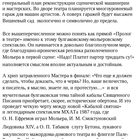
генеральный план реконструкции сценической машинерии
и мастерских. Во дворе театра планируется многоуровневый
гараж для машин артистов. А поверх гаражей будет высажен
Вишневый сад  экологично и символично до предела.
Все вышеперечисленное можно понять как прямой «Пролог
в театре» именно к этому булгаковскому-мольеровскому
спектаклю. Он начинается в довольно благополучном мире,
где благодушно-ироническая реплика раззолоченного
Мольера в первой сцене: «Надо! Платит партер тридцать су!» 
наполняется смыслом вполне актуальным и достойным.
А хрип затравленного Мастера в финале: «Что еще я должен
сделать, чтобы доказать, что я червь? Но, ваше величество,
я писатель, я мыслю, знаете ли, и протестую…»  и вся
мучительная булгаковская тема тайной кабалы Священного
Писания приобретает, скорее, исторические обертона. И это
проведет четкую черту между новой «Кабалой святош»
и легендарным спектаклем МХАТа 1987 года, где
О. Н. Ефремов играл Мольера, И. М. Смоктуновский 
Людовика XIV, а О. П. Табаков  слугу Бутона, лукавого
закулисного мажордома-домового театра во флигеле Пале-