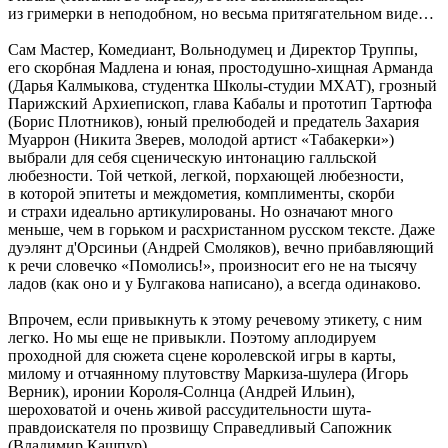
из гримерки в неподобном, но весьма притягательном виде…
Сам Мастер, Комедиант, Вольнодумец и Директор Труппы,
его скорбная Мадлена и юная, простодушно-хищная Арманда
(Дарья Калмыкова, студентка Школы-студии МХАТ), грозный
Парижский Архиепископ, глава Кабалы и прототип Тартюфа
(Борис Плотников), юный прелюбодей и предатель Захария
Муаррон (Никита Зверев, молодой артист «Табакерки»)
выбрали для себя сценическую интонацию галльской
любезности. Той четкой, легкой, порхающей любезности,
в которой эпитеты и междометия, комплименты, скорби
и страхи идеально артикулированы. Но означают много
меньше, чем в горьком и расхристанном русском тексте. Даже
дуэлянт д'Орсиньи (Андрей Смоляков), вечно прибавляющий
к речи словечко «Помолись!», произносит его не на тысячу
ладов (как оно и у Булгакова написано), а всегда одинаково.
Впрочем, если привыкнуть к этому речевому этикету, с ним
легко. Но мы еще не привыкли. Поэтому аплодируем
проходной для сюжета сцене королевской игры в карты,
милому и отчаянному плутовству Маркиза-шулера (Игорь
Верник), иронии Короля-Солнца (Андрей Ильин),
шероховатой и очень живой рассудительности шута-
правдоискателя по прозвищу Справедливый Сапожник
(Владимир Кашпур).